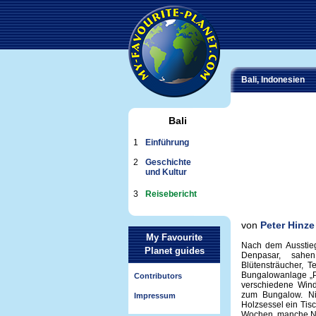
Bali, Indonesien
Bali
1
Einführung
2
Geschichte
und Kultur
3
Reisebericht
von
Peter Hinze
My Favourite
Nach dem Ausstieg
Planet guides
Denpasar, sah
Blütensträucher, 
Bungalowanlage „Pu
Contributors
verschiedene Win
zum Bungalow. Ni
Impressum
Holzsessel ein Tisc
Wochen, manche Na