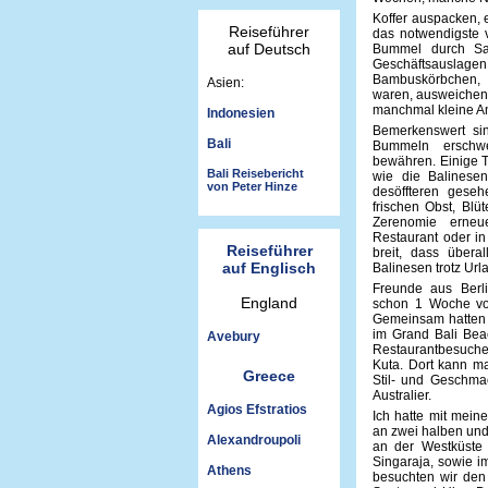
Koffer auspacken, e
Reiseführer
das notwendigste v
auf Deutsch
Bummel durch Sa
Geschäftsauslagen
Bambuskörbchen, d
Asien:
waren, ausweichen
manchmal kleine A
Indonesien
Bemerkenswert si
Bali
Bummeln erschw
bewähren. Einige T
Bali Reisebericht
wie die Balinesen
von Peter Hinze
desöffteren gese
frischen Obst, Blü
Zerenomie erneu
Restaurant oder in
Reiseführer
breit, dass über
auf Englisch
Balinesen trotz Ur
Freunde aus Berl
England
schon 1 Woche vor
Gemeinsam hatten 
im Grand Bali Bea
Avebury
Restaurantbesuche
Kuta. Dort kann m
Greece
Stil- und Geschmac
Australier.
Agios Efstratios
Ich hatte mit mein
an zwei halben und 
Alexandroupoli
an der Westküste
Singaraja, sowie 
Athens
besuchten wir den