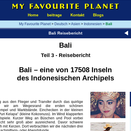
Home
beitrage
Kontakt
Blogs
My Favourite Planet
>
Deutsch
>
Asien
>
Indonesien
>
Bali
Bali Reisebericht
Bali
Teil 3 - Reisebericht
Bali – eine von 17508 Inseln
des Indonesischen Archipels
 aus den Flieger und Transfer durch das quirlige
en wir am Wegesrand die ersten schönen
Tempel und Marktstände. Einchecken in der kleinen
ri Kelapa“ (kleine Kokosnuss). Im Wind klapperten
dspiele. Kurzer Weg an Büschen und Pool vorbei
cht sehr groß aber ausreichend. Davor schwere
h mit Kerzen. Dort verbrachten wir die nächsten drei
chmittags- oder Abendstunde.