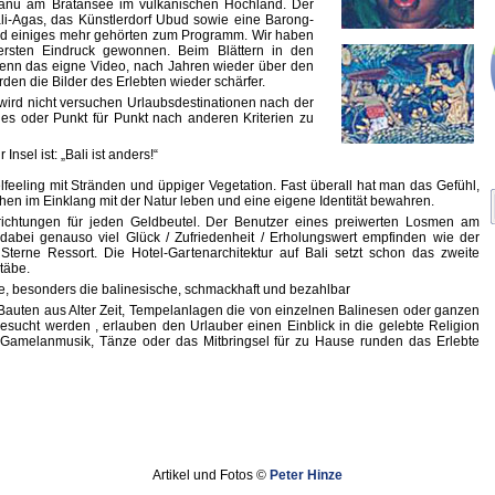
anu am Bratansee im vulkanischen Hochland. Der
li-Agas, das Künstlerdorf Ubud sowie eine Barong-
nd einiges mehr gehörten zum Programm. Wir haben
ersten Eindruck gewonnen. Beim Blättern in den
enn das eigne Video, nach Jahren wieder über den
erden die Bilder des Erlebten wieder schärfer.
t wird nicht versuchen Urlaubsdestinationen nach der
des oder Punkt für Punkt nach anderen Kriterien zu
nsel ist: „Bali ist anders!“
lfeeling mit Stränden und üppiger Vegetation. Fast überall hat man das Gefühl,
en im Einklang mit der Natur leben und eine eigene Identität bewahren.
nrichtungen für jeden Geldbeutel. Der Benutzer eines preiwerten Losmen am
dabei genauso viel Glück / Zufriedenheit / Erholungswert empfinden wie der
 Sterne Ressort. Die Hotel-Gartenarchitektur auf Bali setzt schon das zweite
täbe.
e, besonders die balinesische, schmackhaft und bezahlbar
Bauten aus Alter Zeit, Tempelanlagen die von einzelnen Balinesen oder ganzen
esucht werden , erlauben den Urlauber einen Einblick in die gelebte Religion
 Gamelanmusik, Tänze oder das Mitbringsel für zu Hause runden das Erlebte
Artikel und Fotos ©
Peter Hinze