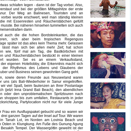
twas schlafen legen - dann ist der Tag vorbei. Also,
erstaut und bei der größten Mittagshitze der erste
nur. Der Weg an Balinesen, Touristen und an
 vorbei wurde erschwert, weil man ständig kleinen
ie mit Essenresten und Räucherstäbchen gefüllt
 musste. Bei näheren hinsehen tummelten sich auch
meisenstraßen darin.
nd auch die die hohen Bordsteinkanten, die das
eren, sich aber beim tropischen Regenguss
age später ist das alles kein Thema mehr. Gelassen
 lässt man sich bei allen mehr Zeit; hat schon
hen wie, fünf mal am Tag, die Bastkörbchen mit
ten und Räucherstäbchen bestückt in einer kleinen
ert wurden. Sei es an einem Verkaufsstand,
 der eigenen Hotellobby, die Erkenntnis macht sich
all der Rhythmus des Lebens und Glaubens der
lauber und Business seinen gewohnten Gang geht.
in, sowie deren Freunde aus Neuseeland waren
 uns (als Bali-Wiederholer in Sanur eingetroffen.
wir viel Spaß, beim faulenzen an Ihrer Poolanlage
ch (jetzt Inna Grand Bali Beach), den abendlichen
n oder den unproblematischen Spritztouren nach
an shoppen bis zum umfallen, Restaurants in jeder
ksrichtung, Partylocation nicht nur für viele Junge
er Frau ein Ausflugspaket gebucht und so waren wir
drei ganzen Tagen auf der Insel auf Tour. Wir waren
 in Tanah Lot, im Norden am Lovinia Beach und
im Osten in Klungkung. Am Fuße des Gunung Agung
 Besakih Tempel. Der Wassergöttin geweiht ist der