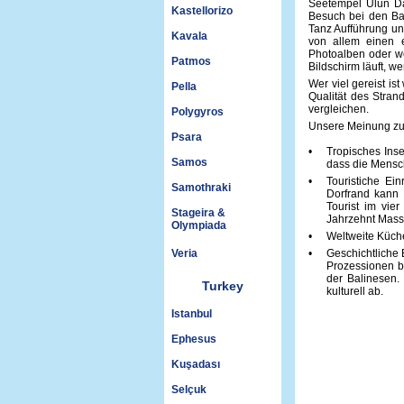
Seetempel Ulun D
Kastellorizo
Besuch bei den Ba
Tanz Aufführung u
Kavala
von allem einen 
Photoalben oder w
Patmos
Bildschirm läuft, w
Wer viel gereist is
Pella
Qualität des Stran
vergleichen.
Polygyros
Unsere Meinung zur I
Psara
•
Tropisches Inse
Samos
dass die Mensch
•
Touristiche Ei
Samothraki
Dorfrand kann 
Tourist im vier
Stageira &
Jahrzehnt Mass
Olympiada
•
Weltweite Küch
Veria
•
Geschichtliche 
Prozessionen b
der Balinesen.
Turkey
kulturell ab.
Istanbul
Ephesus
Kuşadası
Selçuk