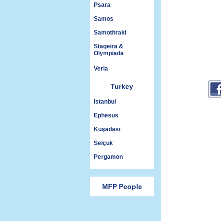
Psara
Samos
Samothraki
Stageira &
Olympiada
Veria
Turkey
Istanbul
Ephesus
Kuşadası
Selçuk
Pergamon
MFP People