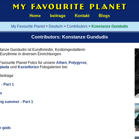
Home
beitrage
Kontakt
Blogs
My Favourite Planet
>
Deutsch
>
Contributors
>
Konstanze Gundudis
Contributors: Konstanze Gundudis
tanze Gundudis ist Eurythmistin, Kostümgestalterin
r Eurythmie in diversen Einrichtungen.
Favourite Planet Fotos für unsere
Athen
,
Polygyros
,
piada
und
Kastellorizo
Fotogalerien bei.
Beiträge:
 - Part 1
ds
ng summer - Part 1
e gods