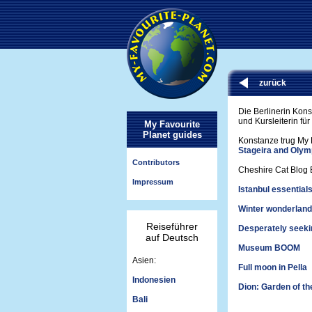
zurück
Die Berlinerin Kons
und Kursleiterin fü
My Favourite
Planet guides
Konstanze trug My 
Stageira and Olym
Contributors
Cheshire Cat Blog 
Impressum
Istanbul essentials
Winter wonderlan
Reiseführer
Desperately seeki
auf Deutsch
Museum BOOM
Asien:
Full moon in Pella
Indonesien
Dion: Garden of th
Bali