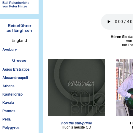
Bali Reisebericht
von Peter Hinze
Reiseführer
auf Englisch
Hören Sie da
England
von
mit The
Avebury
Greece
Agios Efstratios
Alexandroupoli
Athens
Kastellorizo
Kavala
Patmos
Pella
9 on the sub-prime
H
Hugh's neuste CD
Polygyros