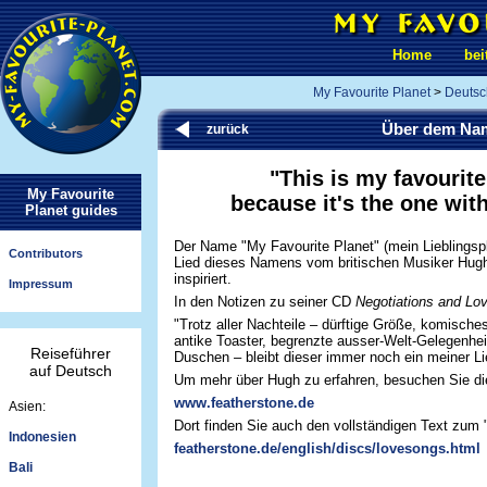
Home
bei
My Favourite Planet
>
Deutsc
Über dem Nam
zurück
"This is my favourite
My Favourite
because it's the one with
Planet guides
Der Name "My Favourite Planet" (mein Lieblingsp
Contributors
Lied dieses Namens vom britischen Musiker Hug
inspiriert.
Impressum
In den Notizen zu seiner CD
Negotiations and Lo
"Trotz aller Nachteile – dürftige Größe, komische
antike Toaster, begrenzte ausser-Welt-Gelegenhei
Reiseführer
Duschen – bleibt dieser immer noch ein meiner Li
auf Deutsch
Um mehr über Hugh zu erfahren, besuchen Sie die
www.featherstone.de
Asien:
Dort finden Sie auch den vollständigen Text zum 
Indonesien
featherstone.de/english/discs/lovesongs.html
Bali