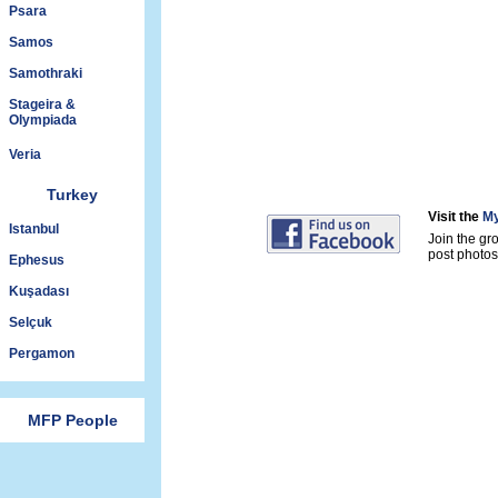
Psara
Samos
Samothraki
Stageira &
Olympiada
Veria
Turkey
Visit the
My
Istanbul
Join the gr
post photos 
Ephesus
Kuşadası
Selçuk
Pergamon
MFP People